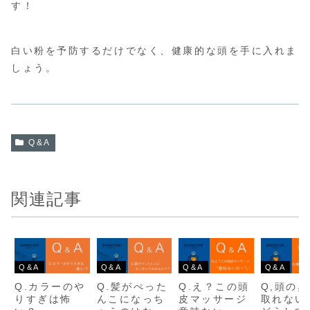
す！
白い粉を予防するだけでなく、健康的な頭を手に入れま
しょう。
Q&A
関連記事
Q&A
Q&A
Q&A
Q&A
Q.カラーのや
Q.髪がぺった
Q.え？この頭
Q,頭の
りすぎは怖
んこになっち
皮マッサージ
取れない