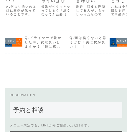
い？
ゃうのはなん
意味ない
どうして
で？
の！？
A.何より怖いのは
根元がペタッとな
最近、頭皮を怪我
これは小学
頭に薬剤が残って
ってしまう「細く
してる人がいらっ
悩みを持つ
いることです。自
なってきた髪（前
しゃったなので、
て高齢の方
宅でカラーされる
髪、トップ）に何
お話を聞いてみま
女問わず多
方に多いんです
が有効なのか」っ
した。「昔から頭
付ける質問
が・時間の置きす
ていう事を常々考
皮がかゆいとブラ
です。驚く
ぎ・洗い流しきれ
えているシラトリ
シでガリガリ掻き
分では気づ
ない・頻繁に染め
です。解決策とし
ながら髪の毛を梳
ないという
ているまずこんな
て用意してるもの
かしていたんだ」
かが教えて
Q.ドライヤーで乾か
Q.頭は臭くないと思
人が危ない！「頭
３つ1,カラー剤
とのこと。そうそ
いとわから
した時、変な臭いし
うけど！実は枕が臭
からいつまでも染
（市販カラーでは
う、江戸時代に女
いう点です
ますか？（特に襟
い！！！
めた時の臭いがす
ない）に頭皮に良
性が結っていた頃
らシャンプ
足）
る。」カラー剤が
いものをプラスす
は、一週間は洗髪
ても取りき
いつまでも残留し
る2,カラー剤（ノ
しないのでかんざ
臭い枕が臭
ている証拠で
ンシリコン）自...
しを使ってかゆ
加齢臭だか
す。...
い...
ら・・...
RESERVATION
予約と相談
メニュー未定でも、LINEからご相談いただけます。