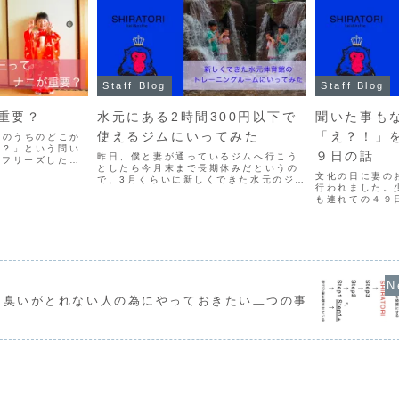
Staff Blog
Staff Blog
重要？
水元にある2時間300円以下で
聞いた事も
使えるジムにいってみた
「え？！」
歳のうちのどこか
う？」という問い
９日の話
昨日、僕と妻が通っているジムへ行こう
々フリーズしたシ
としたら今月末まで長期休みだというの
覚えていないし、
文化の日に妻の
で、3月くらいに新しくできた水元のジム
携わっていなかっ
行われました。
へ行ってきました。保育園でお祭り？的
たかもしれませ
も連れての４９
な事があるので午前中だけ預けるので一
.
ふじ」にて開催
緒に行こうというのです。9時〜21時
なあ）行く前の
（閉館）やっているよう...
日に、子供達が
たので、深夜まで
、臭いがとれない人の為にやっておきたい二つの事