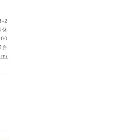
-2
定休
900
3台
om/