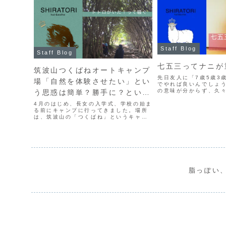
Staff Blog
Staff Blog
七五三ってナニが
筑波山つくばねオートキャンプ
先日友人に「7歳5歳3
場「自然を体験させたい」とい
でやれば良いんでしょ
の意味が分からず、久
う思惑は簡単？勝手に？という
ラトリです。5歳の頃を
か、もう見えないところにいっ
4月のはじめ、長女の入学式、学校の始ま
美容師で七五三の事を
る前にキャンプに行ってきました。場所
たら僕もそう言ってい
た三人。
は、筑波山の「つくばね」というキャン
ん。「11月15日」に..
プ場です。昨年から狙っていたキャンプ
場でキャンプ仲間の話ではとても過ごし
やすいとのこと。今年2回目のキャンプの
目的 炭起こししなが...
脂っぽい