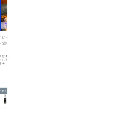
Staff Blog
Staff 
ない長女の
初の春キャンプ、目を離した
実は妻
を聞いた、とある４
10分で泥だらけ「あすなろの
谷」に
里」
学校の「
アな休み
おばあちゃんの４９日が
3月の春休みにキャンプに行ってきまし
ぶりに家
少し大人ぶってる子供達
た。場所は茨城県の常総市にある「あす
春休みの
日を、新越谷の親戚「鮨
なろの里」長女が「お泊まり保育（保育
キャンプ
（僕も寿司食べたかった
園の修学旅行）」でも使ったようなので
「ムーミ
４９日の話この写真の前
行きやすいかなっと前回の秋に行った新
した。実
ママと一緒に寝てしまっ
潟の「無印津南キャンプ場」から結構経
本を読ん...
ちましたね今回の目的「初...