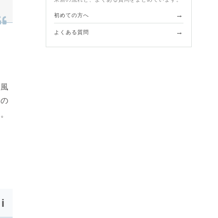
→
初めての方へ
→
よくある質問
な風
たの
た。
i