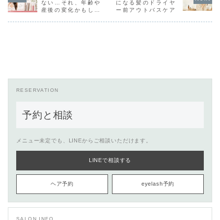
てみてください♪内
今、ニュースでも
ない…それ、年齢や
になる髪のドライヤ
容量：0.7g（1か
話題になっていま
産後の変化かもしれ
ー前アウトバスケア
月分）価格：
すね。日本人の5
ません
¥4290(税込)もち
人に1人はまつげ
ろんエグータムも
ダニがいると言わ
販売してお...
れ...
RESERVATION
予約と相談
メニュー未定でも、LINEからご相談いただけます。
LINEで相談する
ヘア予約
eyelash予約
SALON INFO