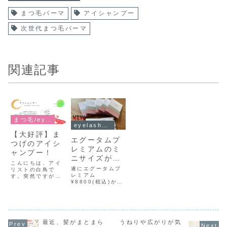
まつ毛パーマ
アイシャンプー
次世代まつ毛パーマ
関連記事
まつ毛/eyelash
eyelashケア
【大好評】ま
エグータムプ
つげのアイシ
レミアムのミ
ャンプー！
ニサイズが新
こんにちは、アイ
登場
遂にエグータムプ
リストの白鳥で
レミアム
す。突然ですがま
¥8800(税込)から
つげダニってご存
ミニサイズが出ま
知ですか？！私た
した✨気になって
ちの毛穴に棲み着
いるけど、まだ試
き、目の痒みやま
していない方！！
つ毛が抜ける原因
是非、ミニサイズ
に一役買っている
で1ヶ月お試しし
最近、髪がまとまら
うねりや広がりが気
ダニのことです！